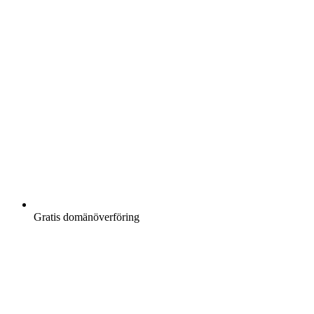
Gratis
domänöverföring