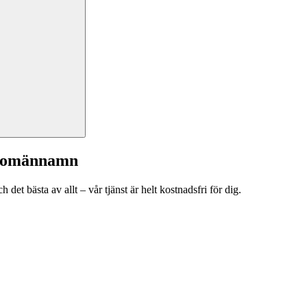
a domännamn
et bästa av allt – vår tjänst är helt kostnadsfri för dig.