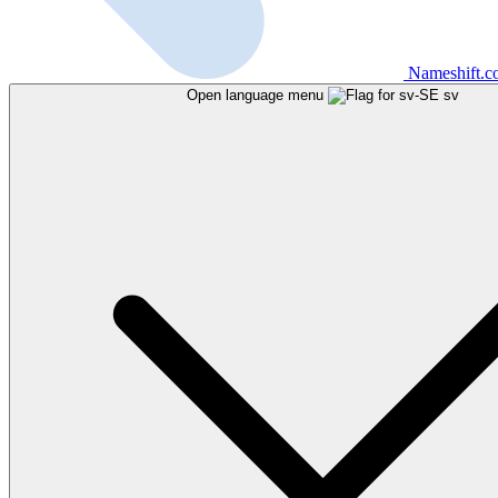
Nameshift.
Open language menu
sv